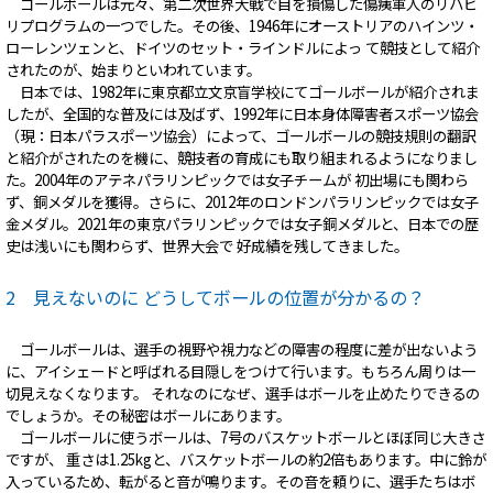
ゴールボールは元々、第二次世界大戦で目を損傷した傷痍軍人のリハビ
リプログラムの一つでした。その後、1946年にオーストリアのハインツ・
ローレンツェンと、ドイツのセット・ラインドルによっ て競技として紹介
されたのが、始まりといわれています。
日本では、1982年に東京都立文京盲学校にてゴールボールが紹介されま
したが、全国的な普及には及ばず、1992年に日本身体障害者スポーツ協会
（現：日本パラスポーツ協会）によって、ゴールボールの競技規則の翻訳
と紹介がされたのを機に、競技者の育成にも取り組まれるようになりまし
た。2004年のアテネパラリンピックでは女子チームが 初出場にも関わら
ず、銅メダルを獲得。さらに、2012年のロンドンパラリンピックでは女子
金メダル。2021年の東京パラリンピックでは女子銅メダルと、日本での歴
史は浅いにも関わらず、世界大会で 好成績を残してきました。
2 見えないのに どうしてボールの位置が分かるの？
ゴールボールは、選手の視野や視力などの障害の程度に差が出ないよう
に、アイシェードと呼ばれる目隠しをつけて行います。もちろん周りは一
切見えなくなります。 それなのになぜ、選手はボールを止めたりできるの
でしょうか。その秘密はボールにあります。
ゴールボールに使うボールは、7号のバスケットボールとほぼ同じ大きさ
ですが、 重さは1.25kgと、バスケットボールの約2倍もあります。中に鈴が
入っているため、転がると音が鳴ります。その音を頼りに、選手たちはボ