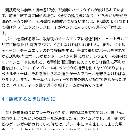
競技時間は前半・後半各12分、3分間のハーフタイムが設けられていま
す。前後半終了時に同点の場合、3分間の延長戦となり、どちらかが得点を
決めた時点で終了。 延長戦でも勝敗がつかない場合は、PK戦のように1対1
で投げ合う「エクストラスロー」がベンチに入っている選手で行われま
す。
ボールを投げる際は、攻撃側のチームエリアに最低1回とニュートラルエ
リアに最低1回と両方でバウンドさせなければいけません。 また、ペナル
ティーは、チームエリアの外で守備をする、守備で最初にボールを触れて
から10秒以内にボールがセンターラインを超 えない、レフェリーの許可な
くアイシェードに触れる、攻撃側が投球動作に入ってから守備側に不利な
音を出す、ボールインプレー 中にベンチから指示を出すなどがあります。
ペナルティーは、それを課せられた選手が一人でゴールを守らなければな
りません。また、 チームペナルティーで対象の個人が特定できなかった場
合は、ペナルティーを課す選手を相手チームが指名できます。
4 観戦するときは静かに
音と感覚を頼りにプレーを行うため、観客は音を立ててはいけません。
歓声を上げてもいいのはゴールが決まった時、タイムアウト、選手交代な
どのゲームが中断されている時だけ。プレー中に 音を出してしまった場
合、ゴールしたとしてもノーカウントになってしまいます。