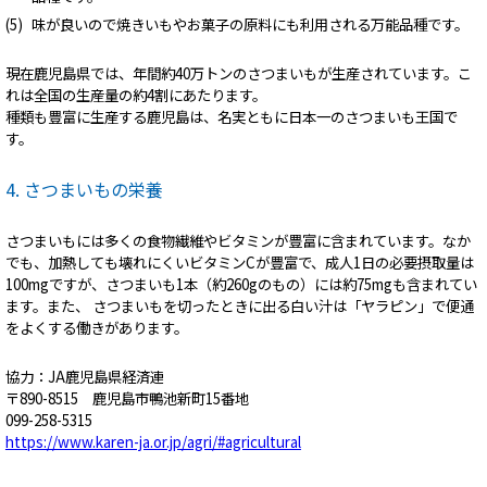
味が良いので焼きいもやお菓子の原料にも利用される万能品種です。
現在鹿児島県では、年間約40万トンのさつまいもが生産されています。こ
れは全国の生産量の約4割にあたります。
種類も豊富に生産する鹿児島は、名実ともに日本一のさつまいも王国で
す。
4. さつまいもの栄養
さつまいもには多くの食物繊維やビタミンが豊富に含まれています。なか
でも、加熱しても壊れにくいビタミンCが豊富で、成人1日の必要摂取量は
100mgですが、さつまいも1本（約260gのもの）には約75mgも含まれてい
ます。また、 さつまいもを切ったときに出る白い汁は「ヤラピン」で便通
をよくする働きがあります。
協力：JA鹿児島県経済連
〒890-8515 鹿児島市鴨池新町15番地
099-258-5315
https://www.karen-ja.or.jp/agri/#agricultural