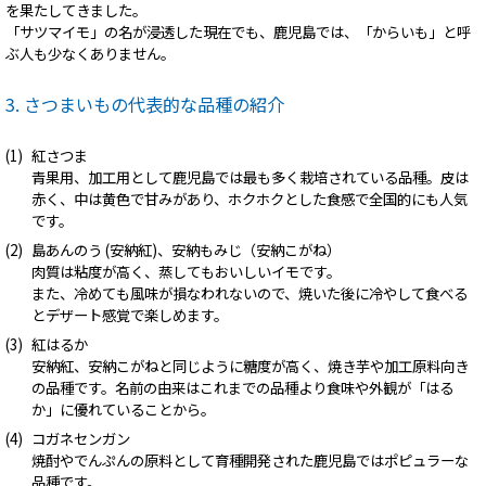
を果たしてきました。
「サツマイモ」の名が浸透した現在でも、鹿児島では、「からいも」と呼
ぶ人も少なくありません。
3. さつまいもの代表的な品種の紹介
紅さつま
青果用、加工用として鹿児島では最も多く栽培されている品種。皮は
赤く、中は黄色で甘みがあり、ホクホクとした食感で全国的にも人気
です。
島あんのう (安納紅)、安納もみじ（安納こがね）
肉質は粘度が高く、蒸してもおいしいイモです。
また、冷めても風味が損なわれないので、焼いた後に冷やして食べる
とデザート感覚で楽しめます。
紅はるか
安納紅、安納こがねと同じように糖度が高く、焼き芋や加工原料向き
の品種です。名前の由来はこれまでの品種より食味や外観が「はる
か」に優れていることから。
コガネセンガン
焼酎やでんぷんの原料として育種開発された鹿児島ではポピュラーな
品種です。