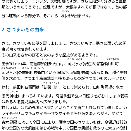
の代表でしょう。ニンジン、大根も根ですが、さらに細かく分けると直根
類というのだそうです。蛇足ですが、大根はすべてが根ではなく、首の部
そくこん
分は胚軸という部分で、そこからは
側根
が出ません。
2. さつまいもの由来
さて、さつまいもに話を戻しましょう。さつまいもは、寒さに弱いため関
東以南で栽培されています。
その由来をさかのぼると次のような歴史があるようです。
えい
おかちょがみず
やまかわまち
宝永2(1705)年、南薩摩
頴娃
郡大山村、
岡児ヶ水
(現在の指宿郡
山川町
おかちよがみず
まえだ
り
えもん
岡児ヶ水
)の
前田
利
右衛門
という漁師が、琉球(沖縄)へ渡った折、種イモ数
個を求めて、さつま半島南端部へ持ち帰ったのがさつまいものルーツとい
からいも
おんじょ
われ、前田利右衛門は「
甘薯
翁
」として崇められ、山川町岡児ヶ水の
とっこう
じんじゃ
徳光
神社
にまつられています。高温多湿で強い日照りを好む甘しょの栽培
はみるみる鹿児島県内へ広がりました。
甘しょは、はじめ外国から来たということで唐芋と呼ばれていました。カ
ライモ→リュウキュウイモ→サツマイモと呼び名を変えながら、やがて
あおき
こんよう
青木
昆陽
によって全国に広まり、薩摩の国のさつまいもは、享保17(1732)
年の全国的な大飢饉をはじめ戦時中まで国民の飢饉を救うのに大きい役割